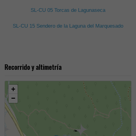
SL-CU 05 Torcas de Lagunaseca
SL-CU 15 Sendero de la Laguna del Marquesado
Recorrido y altimetría
+
−