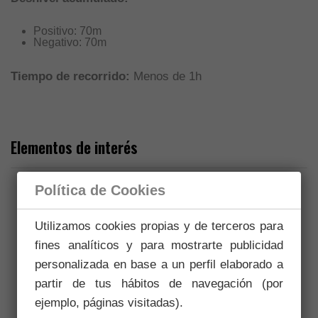
Positivo: 70m
Negativo: 70m
Tiempo de recorrido:
Menos de 1h
Elementos de interés
Política de Cookies
Utilizamos cookies propias y de terceros para
Áreas de descanso
fines analíticos y para mostrarte publicidad
personalizada en base a un perfil elaborado a
partir de tus hábitos de navegación (por
Espacios de interpretación
ejemplo, páginas visitadas).