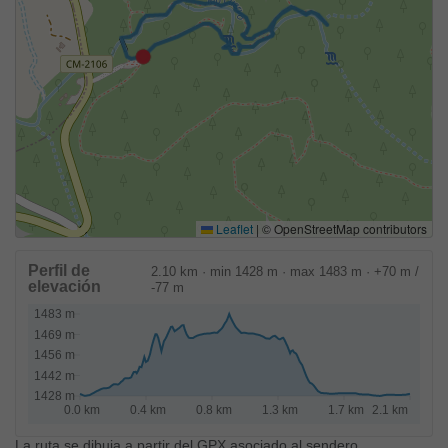
Leaflet
|
© OpenStreetMap contributors
Perfil de
2.10 km · min 1428 m · max 1483 m · +70 m /
elevación
-77 m
La ruta se dibuja a partir del GPX asociado al sendero.