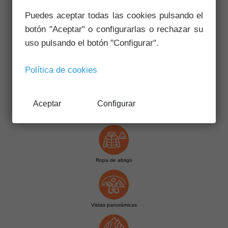
Puedes aceptar todas las cookies pulsando el
Fuentes y manantiales
botón "Aceptar" o configurarlas o rechazar su
uso pulsando el botón "Configurar".
Política de cookies
Restos etnográficos
Aceptar
Configurar
Ríos y lagunas
Ropa de abrigo
Vistas panorámicas