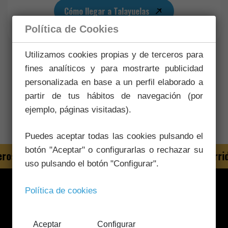
Cómo llegar a Talayuelas
Política de Cookies
Utilizamos cookies propias y de terceros para
Senderos Homologados
fines analíticos y para mostrarte publicidad
personalizada en base a un perfil elaborado a
partir de tus hábitos de navegación (por
No hay senderos asociados actualmente.
ejemplo, páginas visitadas).
Puedes aceptar todas las cookies pulsando el
botón "Aceptar" o configurarlas o rechazar su
osdecuenca.org
Senderos GR (Gran Recorrid
uso pulsando el botón "Configurar".
Política de cookies
Aceptar
Configurar