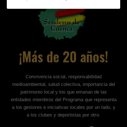
¡Más de 20 años!
Convivencia social, responsabilidad
medioambiental, salud colectiva, importancia del
patrimonio local y los que emanan de las
entidades miembros del Programa que representa
a los gestores e iniciativas locales por un lado, y
a los clubes y deportistas por otro.