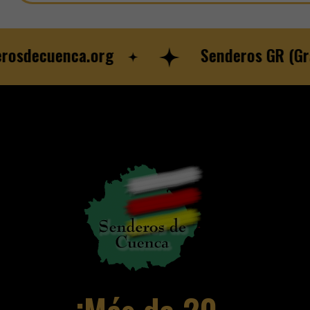
decuenca.org
Senderos GR (Gran R