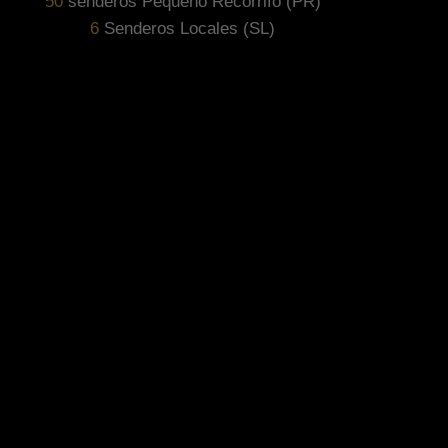
82
senderos Pequeño Recorrifo (PR)
11
Senderos Locales (SL)