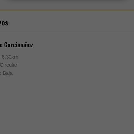
zos
de Garcimuñoz
:
6.30km
Circular
:
Baja