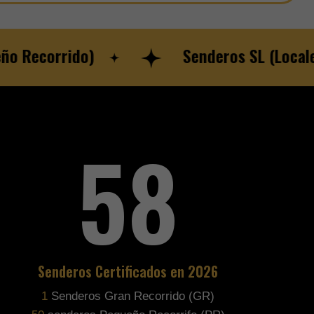
Recorrido)
Senderos SL (Locales)
95
Senderos Certificados en 2026
2
Senderos Gran Recorrido (GR)