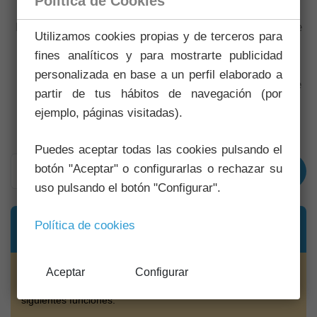
Política de Cookies
Damos respuesta a las preguntas más frecuentes que
Utilizamos cookies propias y de terceros para
nos hacéis llegar para que tengáis una respuesta
fines analíticos y para mostrarte publicidad
inmediata a las mismas. Puedes utilizar el buscador
personalizada en base a un perfil elaborado a
para localizar aquella información que necesites entre
partir de tus hábitos de navegación (por
las preguntas.
ejemplo, páginas visitadas).
Puedes aceptar todas las cookies pulsando el
botón "Aceptar" o configurarlas o rechazar su
Limpiar
uso pulsando el botón "Configurar".
¿Cuáles son las funciones de la FDMCM para con los
Política de cookies
Senderos Homologados?
Con respecto a los Senderos Homologados bajo la Norma
Aceptar
Configurar
de la FDMCM, es tarea de la Federación el ejercicio de las
siguientes funciones: