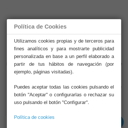
Política de Cookies
Utilizamos cookies propias y de terceros para
Preguntas Frecuentes:
Promotores
fines analíticos y para mostrarte publicidad
personalizada en base a un perfil elaborado a
Damos respuesta a las preguntas más frecuentes que
partir de tus hábitos de navegación (por
nos hacéis llegar para que tengáis una respuesta
ejemplo, páginas visitadas).
inmediata a las mismas. Puedes utilizar el buscador
para localizar aquella información que necesites entre
Puedes aceptar todas las cookies pulsando el
botón "Aceptar" o configurarlas o rechazar su
las preguntas.
uso pulsando el botón "Configurar".
Política de cookies
Limpiar