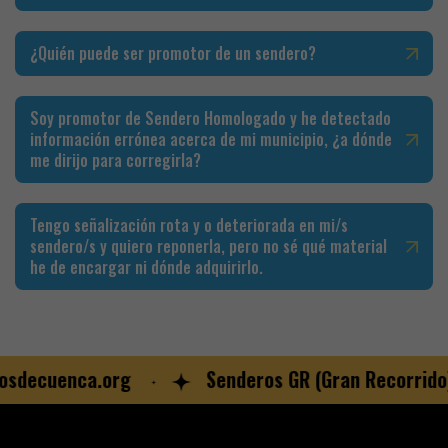
¿Quién puede ser promotor de un sendero?
Soy promotor de Sendero Homologado y he detectado
información errónea acerca de mi municipio, ¿a dónde
me dirijo para corregirla?
Tengo señalización rota y o deteriorada en mi/s
sendero/s y quiero reponerla, pero no sé qué material
he de encargar ni dónde adquirirlo.
sdecuenca.org
Senderos GR (Gran Recorrido)