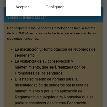
Aceptar
Configurar
¿Cuáles son las funciones de la FDMCM para con los
Senderos Homologados?
Con respecto a los Senderos Homologados bajo la Norma
de la FDMCM, es tarea de la Federación el ejercicio de las
siguientes funciones:
La inscripción y Homologación de recorridos de
senderismo.
La vigilancia de su conservación y
mantenimiento, que será realizada por los
Promotores de los senderos.
El establecimiento de normas para la
descatalogación de senderos por la falta de
mantenimiento o por la no aplicación del
Reglamento o cualquier otra Normativa que se
pudiera establecer desde esta Federación.