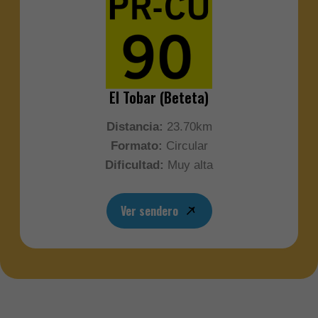
El Tobar (Beteta)
Distancia:
23.70km
Formato:
Circular
Dificultad:
Muy alta
Ver sendero